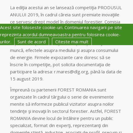
La ediţia acestui an se lansează competiţia PRODUSUL
ANULUI 2019, în cadrul căreia sunt premiate inovaţiile
ce servesc drept model în domeniul forestier. Comisia
Acest site foloseste cookie-uri. Continuarea navigarii pe site
formată din experţi neutri va premia produse care
reprezinta acordul dumneavoastra pentru folosirea cookie-
întrunesc următoarele criterii: importanţa practică,
urilor.
Sunt de acord
Citeste mai mult
impactul asupra activităţii firmei şi asupra forţei de
muncă, efectele asupra mediului şi asupra consumului
de energie. Firmele expozante care doresc să se
înscrie în competiţie, pot solicita documentaţia de
participare la adresa: r.mares@dlg.org, până la data de
15 august 2019.
Împreună cu partenerii FOREST ROMANIA sunt
organizate în cadrul târgului o serie de evenimente
menite să informeze publicul vizitator asupra noilor
tendinţe şi inovaţii în sectorul forestier. Astfel, FOREST
ROMANIA devine locul de întâlnire pentru un public
specializat, format din experţi, reprezentanţi din
domeniile ştiinţă, industrie, asociaţii de profil, precum şi