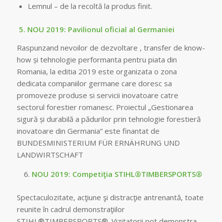
Lemnul – de la recoltă la produs finit.
5.
NOU 2019: Pavilionul oficial al Germaniei
Raspunzand nevoilor de dezvoltare , transfer de know-
how și tehnologie performanta pentru piata din
Romania, la editia 2019 este organizata o zona
dedicata companiilor germane care doresc sa
promoveze produse si servicii inovatoare catre
sectorul forestier romanesc. Proiectul „Gestionarea
sigură și durabilă a pădurilor prin tehnologie forestieră
inovatoare din Germania” este finantat de
BUNDESMINISTERIUM FÜR ERNÄHRUNG UND
LANDWIRTSCHAFT
NOU 2019: Competiţia STIHL®TIMBERSPORTS®
Spectaculozitate, acţiune şi distracţie antrenantă, toate
reunite în cadrul demonstraţiilor
STIHL®TIMBERSPORTS®. Vizitatorii pot demonstra