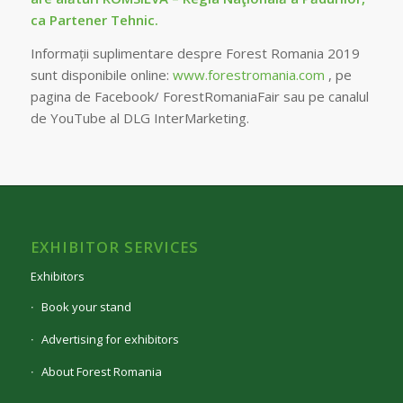
ca Partener Tehnic.
Informații suplimentare despre Forest Romania 2019
sunt disponibile online:
www.forestromania.com
, pe
pagina de Facebook/ ForestRomaniaFair sau pe canalul
de YouTube al DLG InterMarketing.
EXHIBITOR SERVICES
Exhibitors
Book your stand
Advertising for exhibitors
About Forest Romania