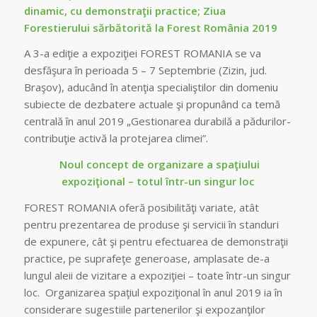
dinamic, cu demonstraţii practice; Ziua
Forestierului sărbătorită la Forest România 2019
A 3-a ediţie a expoziţiei FOREST ROMANIA se va
desfăşura în perioada 5 – 7 Septembrie (Zizin, jud.
Braşov), aducând în atenţia specialiştilor din domeniu
subiecte de dezbatere actuale şi propunând ca temă
centrală în anul 2019 „Gestionarea durabilă a pădurilor-
contribuţie activă la protejarea climei”.
Noul concept de organizare a spaţiului
expoziţional – totul într-un singur loc
FOREST ROMANIA oferă posibilităţi variate, atât
pentru prezentarea de produse şi servicii în standuri
de expunere, cât şi pentru efectuarea de demonstraţii
practice, pe suprafeţe generoase, amplasate de-a
lungul aleii de vizitare a expoziţiei – toate într-un singur
loc. Organizarea spaţiul expoziţional în anul 2019 ia în
considerare sugestiile partenerilor şi expozanţilor